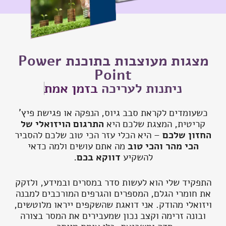
מצגות מעוצבות בתוכנת Power
Point
ניתנות לעריכה
בזמן אמת
כשעומדים לקראת סבב גיוס, הנפקה או פגישת פיץ'
קריטית, המצגת שלכם היא
התרגום הויזואלי של
החזון שלכם
– היא הכלי עזר הכי טוב שלכם להסביר
הכי מהר והכי טוב
מה אתם עושים ולמה כדאי
להשקיע
דווקא בכם.
התפקיד שלי הוא לעשות סדר במסרים ובמידע, ולזקק
את חומרי הגלם, המספרים והגרפים המורכבים למבנה
ויזואלי מהודק. אני דואגת שהשקפים ייראו מלוטשים,
ובונה זרימה וקצב נכון שמעבירים את המסר בצורה