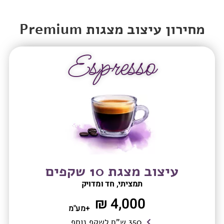
מחירון עיצוב מצגות Premium
Espresso
עיצוב מצגת 10 שקפים
תמציתי, חד ומדויק
4,000 ₪
+מע"מ
350 ש"ח לשקף נוסף